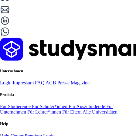
Unternehmen
Login
Impressum
FAQ
AGB
Presse
Magazine
Produkt
Für Studierende
Für Schüler*innen
Für Auszubildende
Für
Unternehmen
Für Lehrer*innen
Für Eltern
Alle Universitäten
Help
Help Center
Premium Login