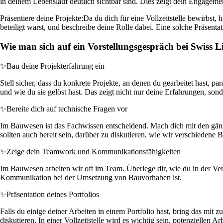
in deinem Lebenslauf deutlich sichtbar sind. Dies zeigt dein Engagem
Präsentiere deine Projekte:
Da du dich für eine Vollzeitstelle bewirbst,
beteiligt warst, und beschreibe deine Rolle dabei. Eine solche Präsen
Wie man sich auf ein Vorstellungsgespräch bei Swiss L
✨
Bau deine Projekterfahrung ein
Stell sicher, dass du konkrete Projekte, an denen du gearbeitet hast, p
und wie du sie gelöst hast. Das zeigt nicht nur deine Erfahrungen, so
✨
Bereite dich auf technische Fragen vor
Im Bauwesen ist das Fachwissen entscheidend. Mach dich mit den gängi
sollten auch bereit sein, darüber zu diskutieren, wie wir verschieden
✨
Zeige dein Teamwork und Kommunikationsfähigkeiten
Im Bauwesen arbeiten wir oft im Team. Überlege dir, wie du in der Ver
Kommunikation bei der Umsetzung von Bauvorhaben ist.
✨
Präsentation deines Portfolios
Falls du einige deiner Arbeiten in einem Portfolio hast, bring das mit
diskutieren. In einer Vollzeitstelle wird es wichtig sein, potenziellen A