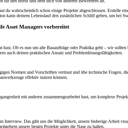
ent für den Beruf und hebt dich von anderen Bewerbern ab.
 hast du wahrscheinlich schon einige Projekte abgeschlossen. Erstelle ei
tation kann deinem Lebenslauf den zusätzlichen Schliff geben, um bei S
ife Asset Managers vorbereitet
arat hast. Ob es nun um alte Bauaufträge oder Praktika geht – wir sollte
ndern auch deinen praktischen Ansatz und Problemlösungsfähigkeiten.
gen Normen und Vorschriften vertraut und übe technische Fragen, die 
e Bauwerkzeuge effektiv nutzen können.
gangenheit mit anderen zusammengearbeitet hast, um komplexe Projekte 
 zum Interview. Das gibt uns die Möglichkeit, unsere bisherige Arbeit v
rbeitgebern unsere besten Projekte unter die Nase zu halten.