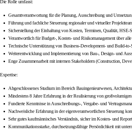
Die Rolle umfasst:
Gesamtverantwortung für die Planung, Ausschreibung und Umsetzung
Führung und fachliche Steuerung regionaler und virtueller Projekttea
Sicherstellung der Einhaltung von Kosten, Terminen, Qualität, HSE‑
Verantwortlich für Budget-, Kosten- und Risikomanagement über all
Technische Unterstützung von Business‑Development‑ und Build‑to‑S
Weiterentwicklung und Implementierung von Bau‑, Design‑ und Auss
Enge Zusammenarbeit mit internen Stakeholdern (Construction, Dev
Expertise:
Abgeschlossenes Studium im Bereich Bauingenieurwesen, Architektur
Mindestens 8 Jahre Erfahrung in der Realisierung von großvolumigen 
Fundierte Kenntnisse in Ausschreibungs‑, Vergabe‑ und Vertragsman
Nachweisliche Erfahrung in der eigenverantwortlichen Steuerung kompl
Sehr gutes kaufmännisches Verständnis, sicher im Kosten‑ und Repo
Kommunikationsstarke, durchsetzungsfähige Persönlichkeit mit unte