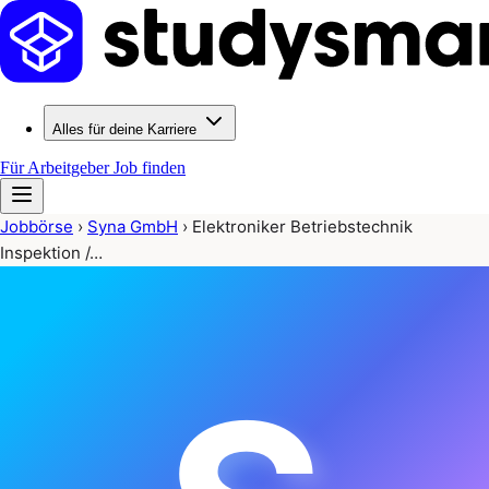
Alles für deine Karriere
Für Arbeitgeber
Job finden
Jobbörse
›
Syna GmbH
›
Elektroniker Betriebstechnik
Inspektion /…