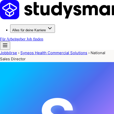
Alles für deine Karriere
Für Arbeitgeber
Job finden
Jobbörse
›
Syneos Health Commercial Solutions
›
National
Sales Director