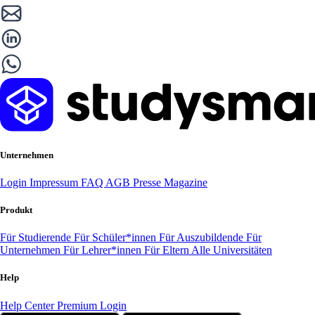
Unternehmen
Login
Impressum
FAQ
AGB
Presse
Magazine
Produkt
Für Studierende
Für Schüler*innen
Für Auszubildende
Für
Unternehmen
Für Lehrer*innen
Für Eltern
Alle Universitäten
Help
Help Center
Premium Login