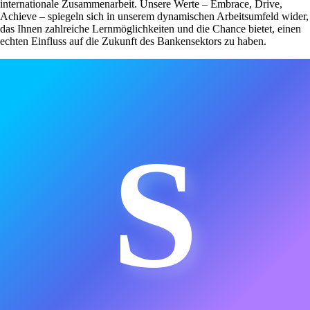
internationale Zusammenarbeit. Unsere Werte – Embrace, Drive,
Achieve – spiegeln sich in unserem dynamischen Arbeitsumfeld wider,
das Ihnen zahlreiche Lernmöglichkeiten und die Chance bietet, einen
echten Einfluss auf die Zukunft des Bankensektors zu haben.
S