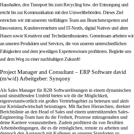
Haushalten, den Transport bis zum Recycling bzw. der Entsorgung und
reicht bis zur Kommunikation mit den Umweltbehörden. Dieses Ziel
erreichen wir mit unserem vielfältigen Team aus Branchenexperten und
Innovatoren, Kundenverstehern und IT-Nerds, digital Natives und alten
Hasen sowie Kreativen und Technikenthusiasten. Gemeinsam arbeiten wir
an unseren Produkten und Services, die von unseren unterschiedlichen
Fähigkeiten und dem jeweiligen Expertenwissen profitieren. Begleite uns
auf dem Weg zu einer nachhaltigen Zukunft!
Project Manager and Consultant – ERP Software david
(m/w/d) Arbeitgeber: Synqony
Als Sales Manager für B2B Softwarelösungen in einem dynamischen
und sinnstiftenden Umfeld bieten wir dir die Möglichkeit,
eigenverantwortlich ein großes Vertriebsgebiet zu betreuen und aktiv
zur Kreislaufwirtschaft beizutragen. Mit flachen Hierarchien, direkter
Berichtslinie an den Head of Sales und einem unterstützenden Sales-
Engineering-Team hast du die Freiheit, Prozesse mitzugestalten und
deine Karriere voranzutreiben. Zudem profitierst du von flexiblen
Arbeitsbedingungen, die es dir ermöglichen, remote zu arbeiten und
dennoch den Austausch mit Kollegen an unseren Standorten zu