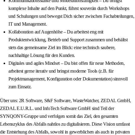
Kommunikationsstärke und Moderationsfähigkeit – Du bringst
komplexe Inhalte auf den Punkt, führst souverän durch Workshops
und Schulungen und bewegst Dich sicher zwischen Fachabteilungen,
IT und Management.
Kollaboration auf Augenhöhe – Du arbeitest eng mit
Produktentwicklung, Betrieb und Support zusammen und behältst
stets das gemeinsame Ziel im Blick: eine technisch saubere,
nachhaltige Lösung für den Kunden.
Digitales und agiles Mindset – Du bist offen für neue Methoden,
arbeitest gerne iterativ und bringst moderne Tools (z.B. für
Projektmanagement, Konfiguration oder Dokumentation) sinnvoll
zum Einsatz.
Über uns: 2R Software, S&F Software, WasteWatcher, ZEDAL GmbH,
ZEDAL E.U.R.L. und InfoTech Software GmbH sind Teil der
SYNQONY-Gruppe und verfolgen somit das Ziel, den gesamten
Lebenszyklus des Abfalls nahtlos zu digitalisieren. Diese Vision umfasst
die Entstehung des Abfalls, sowohl in gewerblichen als auch in privaten