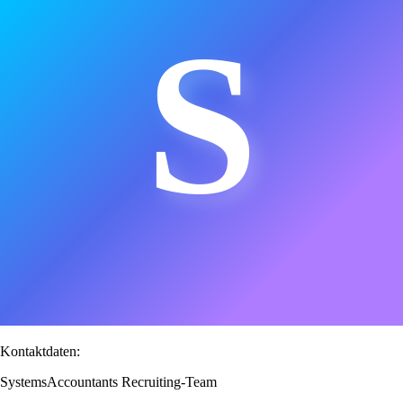
S
Kontaktdaten:
SystemsAccountants Recruiting-Team