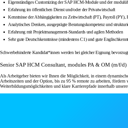
Eigenständiges Customizing der SAP HCM-Module und der modulüber
Erfahrung im öffentlichen Dienst und/oder der Privatwirtschaft
Kenntnisse der Abhängigkeiten zu Zeitwirtschaft (PT), Payroll (
Analytisches Denken, ausgeprägte Beratungskompetenz und strukturie
Erfahrung mit Projektmanagement-Standards und agilen Methoden
Sehr gute Deutschkenntnisse (mindestens C1) und gute Englischkennt
Schwerbehinderte Kandidat*innen werden bei gleicher Eignung bevorzugt
Senior SAP HCM Consultant, modules PA & OM (m/f/d) Ar
Als Arbeitgeber bieten wir Ihnen die Möglichkeit, in einem dynamisch
Arbeitszeiten und der Option, bis zu 95 % remote zu arbeiten, fördern 
Weiterbildungsmöglichkeiten und klare Karrierepfade innerhalb unser