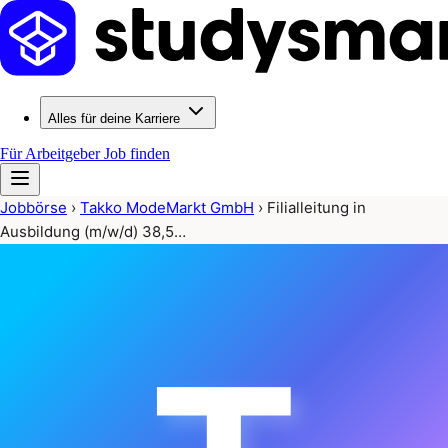
Alles für deine Karriere
Für Arbeitgeber
Job finden
Jobbörse
›
Takko ModeMarkt GmbH
›
Filialleitung in
Ausbildung (m/w/d) 38,5…