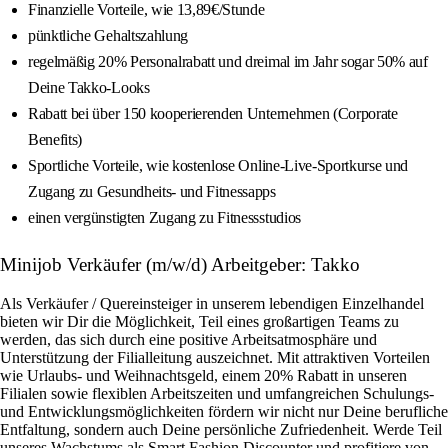
Finanzielle Vorteile, wie 13,89€/Stunde
pünktliche Gehaltszahlung
regelmäßig 20% Personalrabatt und dreimal im Jahr sogar 50% auf
Deine Takko-Looks
Rabatt bei über 150 kooperierenden Unternehmen (Corporate
Benefits)
Sportliche Vorteile, wie kostenlose Online-Live-Sportkurse und
Zugang zu Gesundheits- und Fitnessapps
einen vergünstigten Zugang zu Fitnessstudios
Minijob Verkäufer (m/w/d) Arbeitgeber: Takko
Als Verkäufer / Quereinsteiger in unserem lebendigen Einzelhandel
bieten wir Dir die Möglichkeit, Teil eines großartigen Teams zu
werden, das sich durch eine positive Arbeitsatmosphäre und
Unterstützung der Filialleitung auszeichnet. Mit attraktiven Vorteilen
wie Urlaubs- und Weihnachtsgeld, einem 20% Rabatt in unseren
Filialen sowie flexiblen Arbeitszeiten und umfangreichen Schulungs-
und Entwicklungsmöglichkeiten fördern wir nicht nur Deine berufliche
Entfaltung, sondern auch Deine persönliche Zufriedenheit. Werde Teil
unseres Wachstums als Smart Fashion Discounter und profitiere von