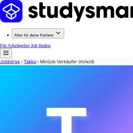
Alles für deine Karriere
Für Arbeitgeber
Job finden
Jobbörse
›
Takko
›
Minijob Verkäufer (m/w/d)
T