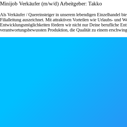
Minijob Verkäufer (m/w/d) Arbeitgeber: Takko
Als Verkäufer / Quereinsteiger in unserem lebendigen Einzelhandel bie
Filialleitung auszeichnet. Mit attraktiven Vorteilen wie Urlaubs- und
Entwicklungsmöglichkeiten fördern wir nicht nur Deine berufliche Ent
verantwortungsbewussten Produktion, die Qualität zu einem erschwingli