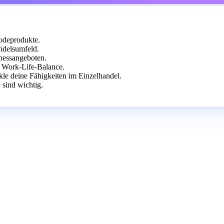
odeprodukte.
ndelsumfeld.
nessangeboten.
e Work-Life-Balance.
le deine Fähigkeiten im Einzelhandel.
 sind wichtig.