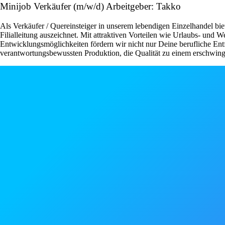
Minijob Verkäufer (m/w/d) Arbeitgeber: Takko
Als Verkäufer / Quereinsteiger in unserem lebendigen Einzelhandel bie
Filialleitung auszeichnet. Mit attraktiven Vorteilen wie Urlaubs- und
Entwicklungsmöglichkeiten fördern wir nicht nur Deine berufliche Ent
verantwortungsbewussten Produktion, die Qualität zu einem erschwingli