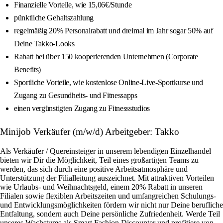
Finanzielle Vorteile, wie 15,06€/Stunde
pünktliche Gehaltszahlung
regelmäßig 20% Personalrabatt und dreimal im Jahr sogar 50% auf
Deine Takko-Looks
Rabatt bei über 150 kooperierenden Unternehmen (Corporate
Benefits)
Sportliche Vorteile, wie kostenlose Online-Live-Sportkurse und
Zugang zu Gesundheits- und Fitnessapps
einen vergünstigten Zugang zu Fitnessstudios
Minijob Verkäufer (m/w/d) Arbeitgeber: Takko
Als Verkäufer / Quereinsteiger in unserem lebendigen Einzelhandel
bieten wir Dir die Möglichkeit, Teil eines großartigen Teams zu
werden, das sich durch eine positive Arbeitsatmosphäre und
Unterstützung der Filialleitung auszeichnet. Mit attraktiven Vorteilen
wie Urlaubs- und Weihnachtsgeld, einem 20% Rabatt in unseren
Filialen sowie flexiblen Arbeitszeiten und umfangreichen Schulungs-
und Entwicklungsmöglichkeiten fördern wir nicht nur Deine berufliche
Entfaltung, sondern auch Deine persönliche Zufriedenheit. Werde Teil
unseres Wachstums als Smart Fashion Discounter und profitiere von