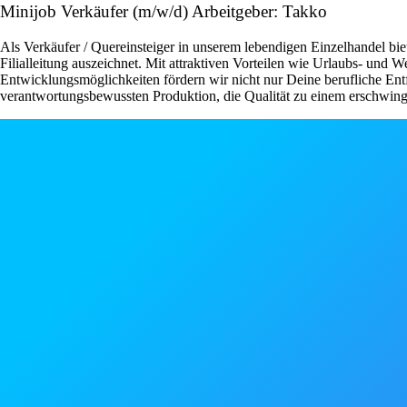
Minijob Verkäufer (m/w/d) Arbeitgeber: Takko
Als Verkäufer / Quereinsteiger in unserem lebendigen Einzelhandel bie
Filialleitung auszeichnet. Mit attraktiven Vorteilen wie Urlaubs- und
Entwicklungsmöglichkeiten fördern wir nicht nur Deine berufliche Ent
verantwortungsbewussten Produktion, die Qualität zu einem erschwingli