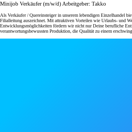
Minijob Verkäufer (m/w/d) Arbeitgeber: Takko
Als Verkäufer / Quereinsteiger in unserem lebendigen Einzelhandel bie
Filialleitung auszeichnet. Mit attraktiven Vorteilen wie Urlaubs- und
Entwicklungsmöglichkeiten fördern wir nicht nur Deine berufliche Ent
verantwortungsbewussten Produktion, die Qualität zu einem erschwingli