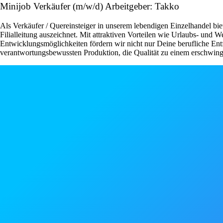
Minijob Verkäufer (m/w/d) Arbeitgeber: Takko
Als Verkäufer / Quereinsteiger in unserem lebendigen Einzelhandel bie
Filialleitung auszeichnet. Mit attraktiven Vorteilen wie Urlaubs- und
Entwicklungsmöglichkeiten fördern wir nicht nur Deine berufliche Ent
verantwortungsbewussten Produktion, die Qualität zu einem erschwingli