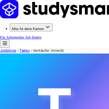
Alles für deine Karriere
Für Arbeitgeber
Job finden
Jobbörse
›
Takko
›
Verkäufer (m/w/d)
T