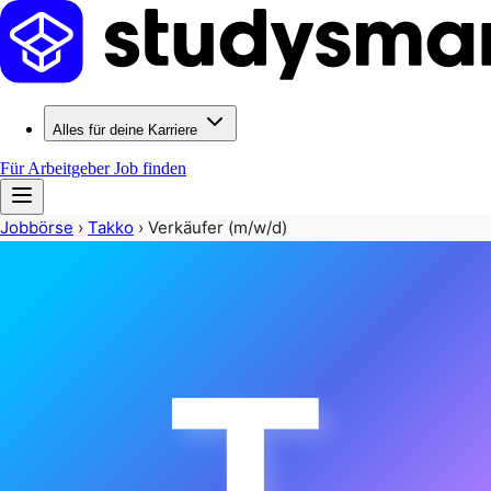
Alles für deine Karriere
Für Arbeitgeber
Job finden
Jobbörse
›
Takko
›
Verkäufer (m/w/d)
T