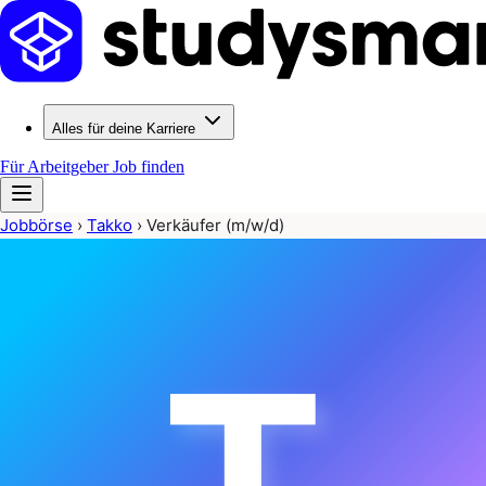
Alles für deine Karriere
Für Arbeitgeber
Job finden
Jobbörse
›
Takko
›
Verkäufer (m/w/d)
T