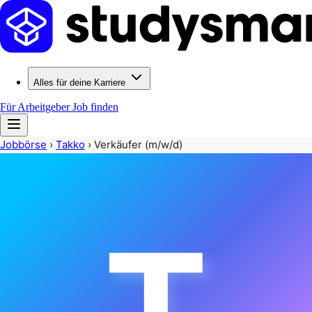
Alles für deine Karriere
Für Arbeitgeber
Job finden
Jobbörse
›
Takko
›
Verkäufer (m/w/d)
T