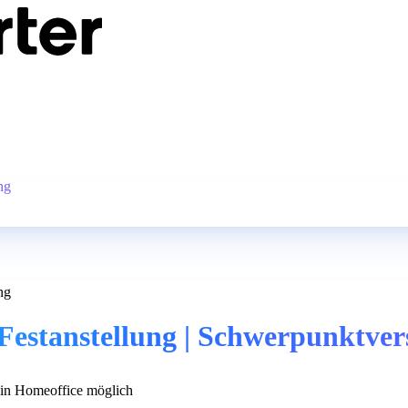
ng
ng
 Festanstellung | Schwerpunktve
n Homeoffice möglich