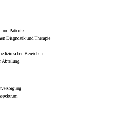
 und Patienten
chen Diagnostik und Therapie
vmedizinischen Bereichen
r Abteilung
ktversorgung
gsspektrum