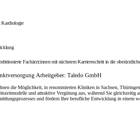
 Kardiologie
wicklung
mbitionierte Fachärzt:innen mit nächstem Karriereschritt in die oberärztlic
punktversorgung Arbeitgeber: Taledo GmbH
 Ihnen die Möglichkeit, in renommierten Kliniken in Sachsen, Thüringe
itszeitmodelle und attraktive Vergütung aus, während Sie gleichzeitig
mittlungsprozesses und fördern Ihre berufliche Entwicklung in einem w