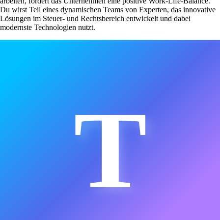
arbeiten, fördert das Unternehmen eine positive Work-Life-Balance.
Du wirst Teil eines dynamischen Teams von Experten, das innovative
Lösungen im Steuer- und Rechtsbereich entwickelt und dabei
modernste Technologien nutzt.
T