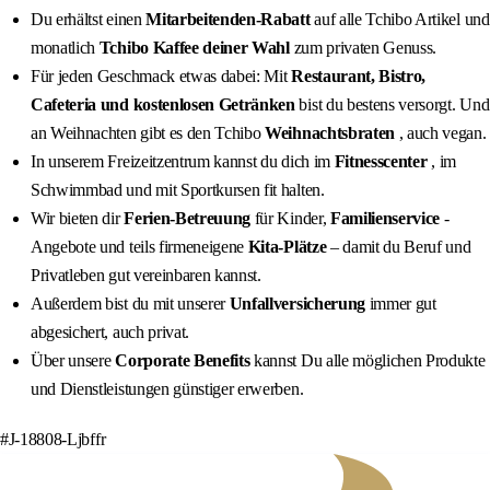
Du erhältst einen
Mitarbeitenden-Rabatt
auf alle Tchibo Artikel und
monatlich
Tchibo Kaffee deiner Wahl
zum privaten Genuss.
Für jeden Geschmack etwas dabei: Mit
Restaurant, Bistro,
Cafeteria und kostenlosen Getränken
bist du bestens versorgt. Und
an Weihnachten gibt es den Tchibo
Weihnachtsbraten
, auch vegan.
In unserem Freizeitzentrum kannst du dich im
Fitnesscenter
, im
Schwimmbad und mit Sportkursen fit halten.
Wir bieten dir
Ferien-Betreuung
für Kinder,
Familienservice
-
Angebote und teils firmeneigene
Kita-Plätze
– damit du Beruf und
Privatleben gut vereinbaren kannst.
Außerdem bist du mit unserer
Unfallversicherung
immer gut
abgesichert, auch privat.
Über unsere
Corporate Benefits
kannst Du alle möglichen Produkte
und Dienstleistungen günstiger erwerben.
#J-18808-Ljbffr