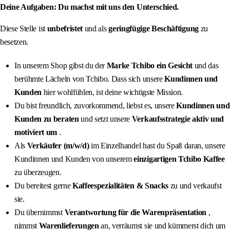
Deine Aufgaben: Du machst mit uns den Unterschied.
Diese Stelle ist
unbefristet
und als
geringfügige Beschäftigung
zu
besetzen.
In unserem Shop gibst du der
Marke Tchibo ein Gesicht
und das
berühmte Lächeln von Tchibo. Dass sich unsere
Kundinnen und
Kunden
hier wohlfühlen, ist deine wichtigste Mission.
Du bist freundlich, zuvorkommend, liebst es, unsere
Kundinnen und
Kunden zu beraten
und setzt unsere
Verkaufsstrategie aktiv und
motiviert um
.
Als
Verkäufer (m/w/d)
im Einzelhandel hast du Spaß daran, unsere
Kundinnen und Kunden von unserem
einzigartigen Tchibo Kaffee
zu überzeugen.
Du bereitest gerne
Kaffeespezialitäten & Snacks
zu und verkaufst
sie.
Du übernimmst
Verantwortung für die Warenpräsentation
,
nimmst
Warenlieferungen
an, verräumst sie und kümmerst dich um