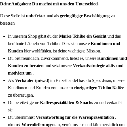
Deine Aufgaben: Du machst mit uns den Unterschied.
Diese Stelle ist
unbefristet
und als
geringfügige Beschäftigung
zu
besetzen.
In unserem Shop gibst du der
Marke Tchibo ein Gesicht
und das
berühmte Lächeln von Tchibo. Dass sich unsere
Kundinnen und
Kunden
hier wohlfühlen, ist deine wichtigste Mission.
Du bist freundlich, zuvorkommend, liebst es, unsere
Kundinnen und
Kunden zu beraten
und setzt unsere
Verkaufsstrategie aktiv und
motiviert um
.
Als
Verkäufer (m/w/d)
im Einzelhandel hast du Spaß daran, unsere
Kundinnen und Kunden von unserem
einzigartigen Tchibo Kaffee
zu überzeugen.
Du bereitest gerne
Kaffeespezialitäten & Snacks
zu und verkaufst
sie.
Du übernimmst
Verantwortung für die Warenpräsentation
,
nimmst
Warenlieferungen
an, verräumst sie und kümmerst dich um