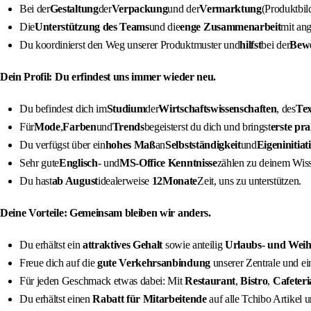
Bei der
Gestaltung
der
Verpackung
und der
Vermarktung
(Produktbild
Die
Unterstützung des Teams
und die
enge Zusammenarbeit
mit an
Du koordinierst den Weg unserer Produktmuster und
hilfst
bei der
Bew
Dein Profil: Du erfindest uns immer wieder neu.
Du befindest dich im
Studium
der
Wirtschaftswissenschaften
, des
Tex
Für
Mode
,
Farben
und
Trends
begeisterst du dich und bringst
erste pr
Du verfügst über ein
hohes Maß
an
Selbstständigkeit
und
Eigeninitiat
Sehr gute
Englisch
- und
MS-Office Kenntnisse
zählen zu deinem Wis
Du hast
ab August
idealerweise
12Monate
Zeit, uns zu unterstützen.
Deine Vorteile: Gemeinsam bleiben wir anders.
Du erhältst ein
attraktives Gehalt
sowie anteilig
Urlaubs- und Weih
Freue dich auf die
gute Verkehrsanbindung
unserer Zentrale und e
Für jeden Geschmack etwas dabei: Mit
Restaurant
,
Bistro
,
Cafeteri
Du erhältst einen
Rabatt für Mitarbeitende
auf alle Tchibo Artikel 