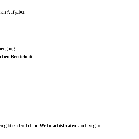
inen Aufgaben.
iengang.
chen Bereich
mit.
en gibt es den Tchibo
Weihnachtsbraten
, auch vegan.