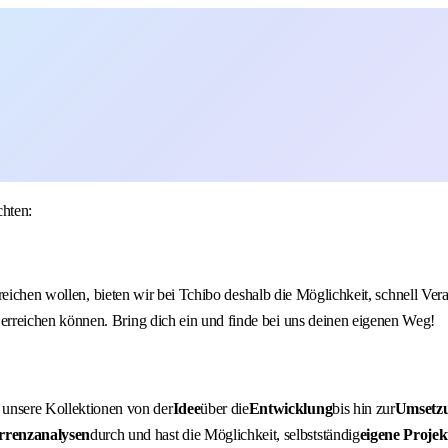
chten:
rreichen wollen, bieten wir bei Tchibo deshalb die Möglichkeit, schnell V
reichen können. Bring dich ein und finde bei uns deinen eigenen Weg!
u unsere Kollektionen von der
Idee
über die
Entwicklung
bis hin zur
Umsetz
renzanalysen
durch und hast die Möglichkeit, selbstständig
eigene Projek