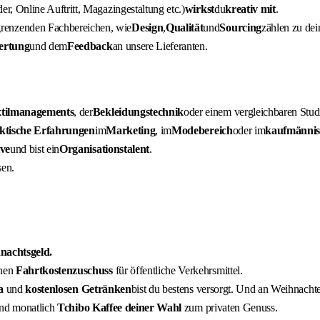
er, Online Auftritt, Magazingestaltung etc.)
wirkst
du
kreativ mit
.
grenzenden Fachbereichen, wie
Design
,
Qualität
und
Sourcing
zählen zu de
ertung
und dem
Feedback
an unsere Lieferanten.
tilmanagements
, der
Bekleidungstechnik
oder einem vergleichbaren Stud
aktische Erfahrungen
im
Marketing
, im
Modebereich
oder im
kaufmännis
ive
und bist ein
Organisationstalent
.
sen.
nachtsgeld.
inen
Fahrtkostenzuschuss
für öffentliche Verkehrsmittel.
a
und
kostenlosen
Getränken
bist du bestens versorgt. Und an Weihnacht
und monatlich
Tchibo Kaffee deiner Wahl
zum privaten Genuss.