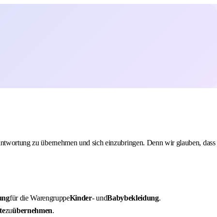
erantwortung zu übernehmen und sich einzubringen. Denn wir glauben, dass
ung
für die Warengruppe
Kinder
- und
Babybekleidung
.
te
zu
übernehmen
.