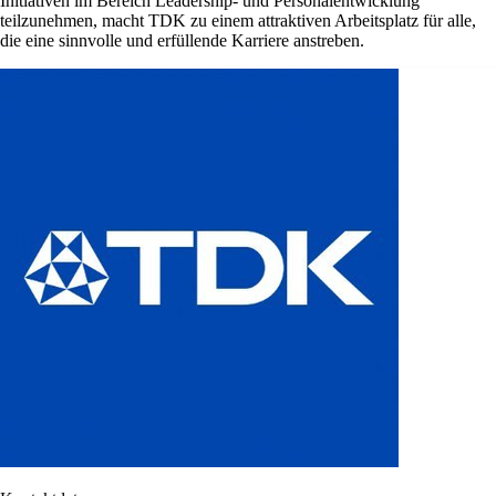
Initiativen im Bereich Leadership- und Personalentwicklung
teilzunehmen, macht TDK zu einem attraktiven Arbeitsplatz für alle,
die eine sinnvolle und erfüllende Karriere anstreben.