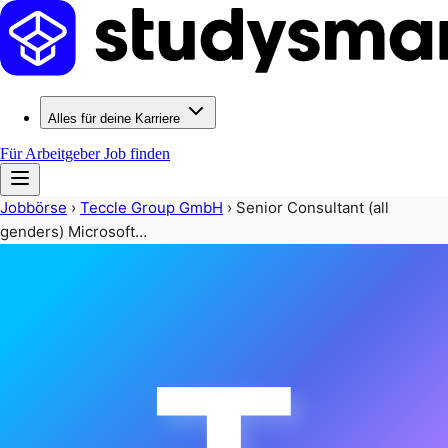
Alles für deine Karriere
Für Arbeitgeber
Job finden
Jobbörse
›
Teccle Group GmbH
›
Senior Consultant (all
genders) Microsoft…