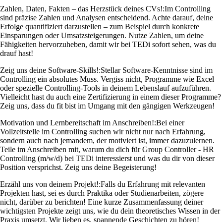
Zahlen, Daten, Fakten – das Herzstück deines CVs!:
Im Controlling
sind präzise Zahlen und Analysen entscheidend. Achte darauf, deine
Erfolge quantifiziert darzustellen – zum Beispiel durch konkrete
Einsparungen oder Umsatzsteigerungen. Nutze Zahlen, um deine
Fähigkeiten hervorzuheben, damit wir bei TEDi sofort sehen, was du
drauf hast!
Zeig uns deine Software-Skills!:
Stellar Software-Kenntnisse sind im
Controlling ein absolutes Muss. Vergiss nicht, Programme wie Excel
oder spezielle Controlling-Tools in deinem Lebenslauf aufzuführen.
Vielleicht hast du auch eine Zertifizierung in einem dieser Programme?
Zeig uns, dass du fit bist im Umgang mit den gängigen Werkzeugen!
Motivation und Lernbereitschaft im Anschreiben!:
Bei einer
Vollzeitstelle im Controlling suchen wir nicht nur nach Erfahrung,
sondern auch nach jemandem, der motiviert ist, immer dazuzulernen.
Teile im Anschreiben mit, warum du dich für Group Controller - HR
Controlling (m/w/d) bei TEDi interessierst und was du dir von dieser
Position versprichst. Zeig uns deine Begeisterung!
Erzähl uns von deinem Projekt!:
Falls du Erfahrung mit relevanten
Projekten hast, sei es durch Praktika oder Studienarbeiten, zögere
nicht, darüber zu berichten! Eine kurze Zusammenfassung deiner
wichtigsten Projekte zeigt uns, wie du dein theoretisches Wissen in der
Praxis umsetzt. Wir lieben es, spannende Geschichten zu hören!