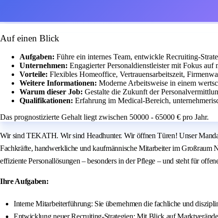
Auf einen Blick
Aufgaben:
Führe ein internes Team, entwickle Recruiting-Str
Unternehmen:
Engagierter Personaldienstleister mit Fokus auf
Vorteile:
Flexibles Homeoffice, Vertrauensarbeitszeit, Firmenw
Weitere Informationen:
Moderne Arbeitsweise in einem wertsc
Warum dieser Job:
Gestalte die Zukunft der Personalvermittl
Qualifikationen:
Erfahrung im Medical-Bereich, unternehmeris
Das prognostizierte Gehalt liegt zwischen 50000 - 65000 € pro Jahr.
Wir sind TEKATH. Wir sind Headhunter. Wir öffnen Türen! Unser Mandant 
Fachkräfte, handwerkliche und kaufmännische Mitarbeiter im Großraum 
effiziente Personallösungen – besonders in der Pflege – und steht für offe
Ihre Aufgaben:
Interne Mitarbeiterführung: Sie übernehmen die fachliche und diszipl
Entwicklung neuer Recruiting-Strategien: Mit Blick auf Marktveränd