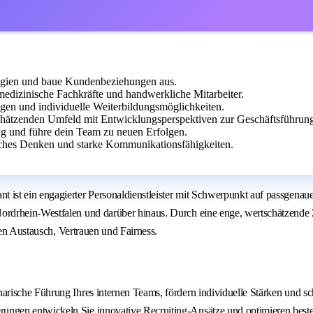
ategien und baue Kundenbeziehungen aus.
 medizinische Fachkräfte und handwerkliche Mitarbeiter.
agen und individuelle Weiterbildungsmöglichkeiten.
hätzenden Umfeld mit Entwicklungsperspektiven zur Geschäftsführun
ung und führe dein Team zu neuen Erfolgen.
ches Denken und starke Kommunikationsfähigkeiten.
ist ein engagierter Personaldienstleister mit Schwerpunkt auf passgenau
Nordrhein-Westfalen und darüber hinaus. Durch eine enge, wertschätzen
nen Austausch, Vertrauen und Fairness.
inarische Führung Ihres internen Teams, fördern individuelle Stärken und s
erungen entwickeln Sie innovative Recruiting-Ansätze und optimieren best