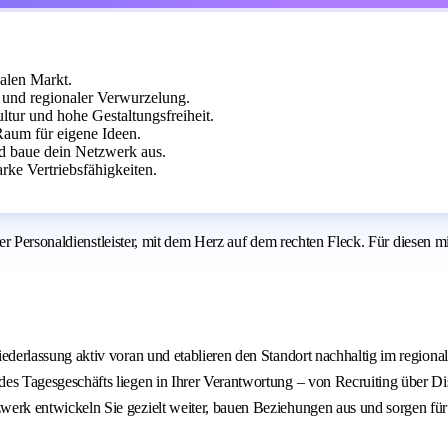
nalen Markt.
z und regionaler Verwurzelung.
tur und hohe Gestaltungsfreiheit.
Raum für eigene Ideen.
nd baue dein Netzwerk aus.
arke Vertriebsfähigkeiten.
 Personaldienstleister, mit dem Herz auf dem rechten Fleck. Für diesen mit
derlassung aktiv voran und etablieren den Standort nachhaltig im regiona
s Tagesgeschäfts liegen in Ihrer Verantwortung – von Recruiting über Disp
erk entwickeln Sie gezielt weiter, bauen Beziehungen aus und sorgen für