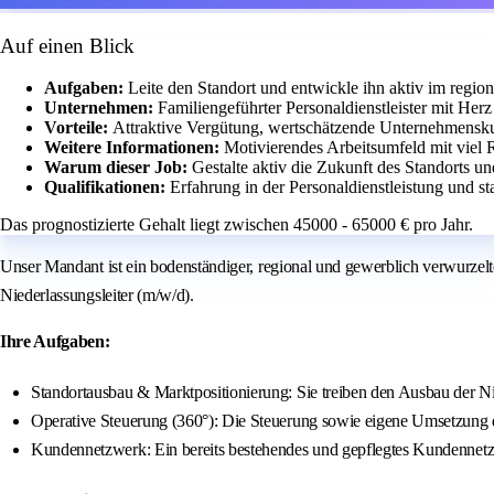
Auf einen Blick
Aufgaben:
Leite den Standort und entwickle ihn aktiv im regio
Unternehmen:
Familiengeführter Personaldienstleister mit Her
Vorteile:
Attraktive Vergütung, wertschätzende Unternehmenskul
Weitere Informationen:
Motivierendes Arbeitsumfeld mit viel 
Warum dieser Job:
Gestalte aktiv die Zukunft des Standorts u
Qualifikationen:
Erfahrung in der Personaldienstleistung und st
Das prognostizierte Gehalt liegt zwischen 45000 - 65000 € pro Jahr.
Unser Mandant ist ein bodenständiger, regional und gewerblich verwurzelter
Niederlassungsleiter (m/w/d).
Ihre Aufgaben:
Standortausbau & Marktpositionierung: Sie treiben den Ausbau der Nie
Operative Steuerung (360°): Die Steuerung sowie eigene Umsetzung de
Kundennetzwerk: Ein bereits bestehendes und gepflegtes Kundennetzw