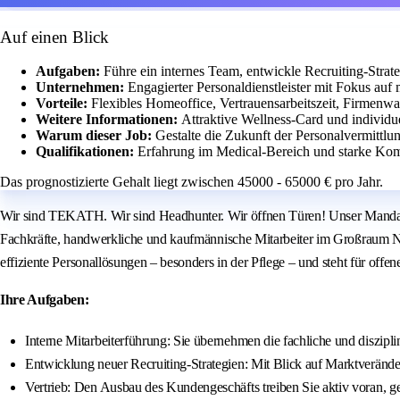
Auf einen Blick
Aufgaben:
Führe ein internes Team, entwickle Recruiting-Str
Unternehmen:
Engagierter Personaldienstleister mit Fokus auf 
Vorteile:
Flexibles Homeoffice, Vertrauensarbeitszeit, Firmenw
Weitere Informationen:
Attraktive Wellness-Card und individ
Warum dieser Job:
Gestalte die Zukunft der Personalvermittl
Qualifikationen:
Erfahrung im Medical-Bereich und starke Kom
Das prognostizierte Gehalt liegt zwischen 45000 - 65000 € pro Jahr.
Wir sind TEKATH. Wir sind Headhunter. Wir öffnen Türen! Unser Mandant 
Fachkräfte, handwerkliche und kaufmännische Mitarbeiter im Großraum 
effiziente Personallösungen – besonders in der Pflege – und steht für offe
Ihre Aufgaben:
Interne Mitarbeiterführung: Sie übernehmen die fachliche und diszipl
Entwicklung neuer Recruiting-Strategien: Mit Blick auf Marktveränd
Vertrieb: Den Ausbau des Kundengeschäfts treiben Sie aktiv voran, g