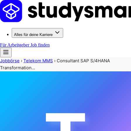
Alles für deine Karriere
Für Arbeitgeber
Job finden
Jobbörse
›
Telekom MMS
›
Consultant SAP S/4HANA
Transformation…