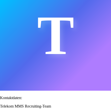
T
Kontaktdaten:
Telekom MMS Recruiting-Team