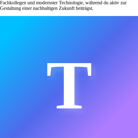
Fachkollegen und modernster Technologie, während du aktiv zur
Gestaltung einer nachhaltigen Zukunft beiträgst.
T