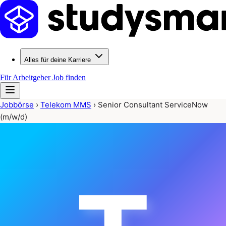
Alles für deine Karriere
Für Arbeitgeber
Job finden
Jobbörse
›
Telekom MMS
›
Senior Consultant ServiceNow
(m/w/d)