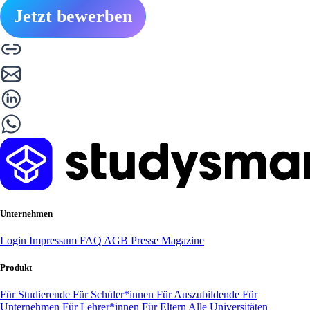
Jetzt bewerben
Unternehmen
Login
Impressum
FAQ
AGB
Presse
Magazine
Produkt
Für Studierende
Für Schüler*innen
Für Auszubildende
Für
Unternehmen
Für Lehrer*innen
Für Eltern
Alle Universitäten