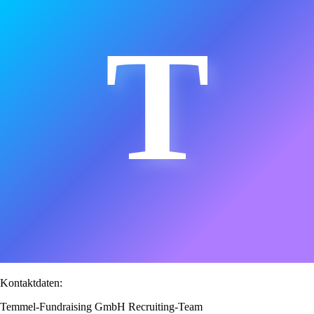
T
Kontaktdaten:
Temmel-Fundraising GmbH Recruiting-Team