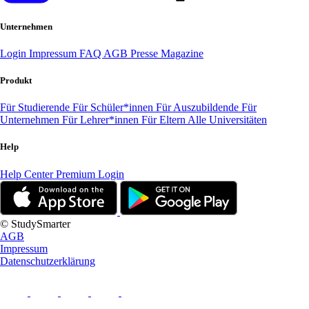
Unternehmen
Login
Impressum
FAQ
AGB
Presse
Magazine
Produkt
Für Studierende
Für Schüler*innen
Für Auszubildende
Für
Unternehmen
Für Lehrer*innen
Für Eltern
Alle Universitäten
Help
Help Center
Premium Login
© StudySmarter
AGB
Impressum
Datenschutzerklärung