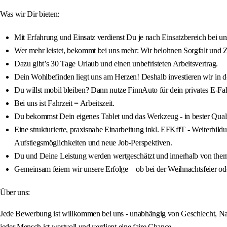
Was wir Dir bieten:
Mit Erfahrung und Einsatz verdienst Du je nach Einsatzbereich bei un
Wer mehr leistet, bekommt bei uns mehr: Wir belohnen Sorgfalt und 
Dazu gibt’s 30 Tage Urlaub und einen unbefristeten Arbeitsvertrag.
Dein Wohlbefinden liegt uns am Herzen! Deshalb investieren wir in de
Du willst mobil bleiben? Dann nutze FinnAuto für dein privates E-Fa
Bei uns ist Fahrzeit = Arbeitszeit.
Du bekommst Dein eigenes Tablet und das Werkzeug - in bester Quali
Eine strukturierte, praxisnahe Einarbeitung inkl. EFKffT - Weiterbil
Aufstiegsmöglichkeiten und neue Job-Perspektiven.
Du und Deine Leistung werden wertgeschätzt und innerhalb von ther
Gemeinsam feiern wir unsere Erfolge – ob bei der Weihnachtsfeier o
Über uns:
Jede Bewerbung ist willkommen bei uns - unabhängig von Geschlecht, Nation
jeder Mensch ist wertvoll und verdient eine faire Chance.