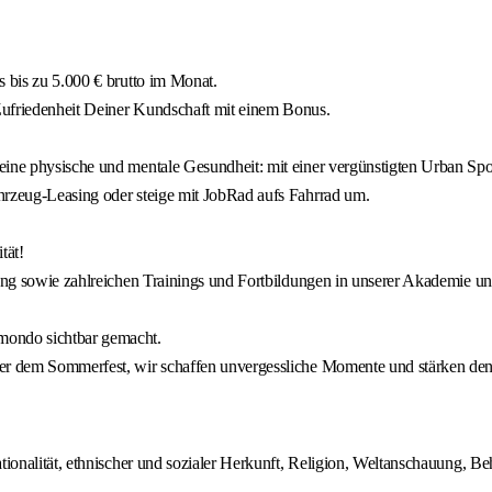
s bis zu 5.000 € brutto im Monat.
Zufriedenheit Deiner Kundschaft mit einem Bonus.
ine physische und mentale Gesundheit: mit einer vergünstigten Urban Sport
hrzeug-Leasing oder steige mit JobRad aufs Fahrrad um.
tät!
dung sowie zahlreichen Trainings und Fortbildungen in unserer Akademie un
mondo sichtbar gemacht.
der dem Sommerfest, wir schaffen unvergessliche Momente und stärken den
alität, ethnischer und sozialer Herkunft, Religion, Weltanschauung, Behin