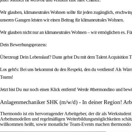
Wir glauben, klimaneutrales Wohnen sollte für jeden zugänglich, erschwi
unseren Garagen leisten wir einen Beitrag für klimaneutrales Wohnen.
Wir glauben nicht nur an klimaneutrales Wohnen – wir ermöglichen es. 
Dein Bewerbungsprozess:
Überzeugt Dein Lebenslauf? Dann gehst Du mit dem Talent Acquisition Team
Los geht's: Bei uns bekommst du den Respekt, den du verdienst! Als Wärm
Teams!
Jetzt bist Du nur noch einen Klick entfernt! Werde #thermondino und bew
Anlagenmechaniker SHK (m/w/d) - In deiner Region! A
Thermondo ist ein hervorragender Arbeitgeber, der dir als Werkstudent 
Arbeitsmodellen und regelmäßigen Weiterbildungsmöglichkeiten schätz
willkommen heißt, sowie monatliche Team-Events machen thermondo zu