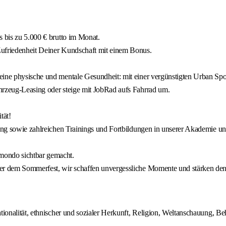
s bis zu 5.000 € brutto im Monat.
Zufriedenheit Deiner Kundschaft mit einem Bonus.
ine physische und mentale Gesundheit: mit einer vergünstigten Urban Sport
hrzeug-Leasing oder steige mit JobRad aufs Fahrrad um.
tät!
dung sowie zahlreichen Trainings und Fortbildungen in unserer Akademie un
mondo sichtbar gemacht.
der dem Sommerfest, wir schaffen unvergessliche Momente und stärken den
alität, ethnischer und sozialer Herkunft, Religion, Weltanschauung, Behin