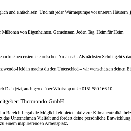
nglich und einfach sein. Und mit jeder Wärmepumpe vor unseren Häusern, 
Für Millionen von Eigenheimen. Gemeinsam. Jeden Tag. Heim für Heim.
 in einen ersten telefonischen Austausch. Als nächsten Schritt geht’s dan
ewende-Held:in machst du den Unterschied – wir wertschätzen deinen Einsa
irb Dich jetzt, auch gerne über Whatsapp unter 0151 580 166 10.
rbeitgeber: Thermondo GmbH
im Bereich Legal die Möglichkeit bietet, aktiv zur Klimaneutralität bei
t das Unternehmen Vielfalt und fördert deine persönliche Entwicklun
 einem inspirierenden Arbeitsplatz.