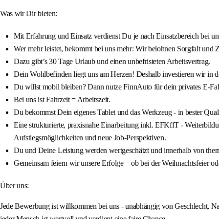
Was wir Dir bieten:
Mit Erfahrung und Einsatz verdienst Du je nach Einsatzbereich bei un
Wer mehr leistet, bekommt bei uns mehr: Wir belohnen Sorgfalt und 
Dazu gibt’s 30 Tage Urlaub und einen unbefristeten Arbeitsvertrag.
Dein Wohlbefinden liegt uns am Herzen! Deshalb investieren wir in de
Du willst mobil bleiben? Dann nutze FinnAuto für dein privates E-Fa
Bei uns ist Fahrzeit = Arbeitszeit.
Du bekommst Dein eigenes Tablet und das Werkzeug - in bester Quali
Eine strukturierte, praxisnahe Einarbeitung inkl. EFKffT - Weiterbil
Aufstiegsmöglichkeiten und neue Job-Perspektiven.
Du und Deine Leistung werden wertgeschätzt und innerhalb von ther
Gemeinsam feiern wir unsere Erfolge – ob bei der Weihnachtsfeier o
Über uns:
Jede Bewerbung ist willkommen bei uns - unabhängig von Geschlecht, Nation
jeder Mensch ist wertvoll und verdient eine faire Chance.