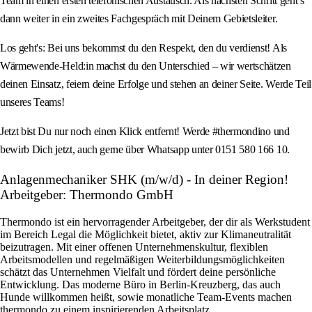
Team in einen ersten telefonischen Austausch. Als nächsten Schritt geht’s
dann weiter in ein zweites Fachgespräch mit Deinem Gebietsleiter.
Los geht's: Bei uns bekommst du den Respekt, den du verdienst! Als
Wärmewende-Held:in machst du den Unterschied – wir wertschätzen
deinen Einsatz, feiern deine Erfolge und stehen an deiner Seite. Werde Teil
unseres Teams!
Jetzt bist Du nur noch einen Klick entfernt! Werde #thermondino und
bewirb Dich jetzt, auch gerne über Whatsapp unter 0151 580 166 10.
Anlagenmechaniker SHK (m/w/d) - In deiner Region!
Arbeitgeber: Thermondo GmbH
Thermondo ist ein hervorragender Arbeitgeber, der dir als Werkstudent
im Bereich Legal die Möglichkeit bietet, aktiv zur Klimaneutralität
beizutragen. Mit einer offenen Unternehmenskultur, flexiblen
Arbeitsmodellen und regelmäßigen Weiterbildungsmöglichkeiten
schätzt das Unternehmen Vielfalt und fördert deine persönliche
Entwicklung. Das moderne Büro in Berlin-Kreuzberg, das auch
Hunde willkommen heißt, sowie monatliche Team-Events machen
thermondo zu einem inspirierenden Arbeitsplatz.