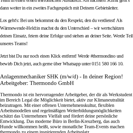
Team in einen ersten telefonischen Austausch. Als nächsten Schritt geht’s
dann weiter in ein zweites Fachgespräch mit Deinem Gebietsleiter.
Los geht's: Bei uns bekommst du den Respekt, den du verdienst! Als
Wärmewende-Held:in machst du den Unterschied – wir wertschätzen
deinen Einsatz, feiern deine Erfolge und stehen an deiner Seite. Werde Teil
unseres Teams!
Jetzt bist Du nur noch einen Klick entfernt! Werde #thermondino und
bewirb Dich jetzt, auch gerne über Whatsapp unter 0151 580 166 10.
Anlagenmechaniker SHK (m/w/d) - In deiner Region!
Arbeitgeber: Thermondo GmbH
Thermondo ist ein hervorragender Arbeitgeber, der dir als Werkstudent
im Bereich Legal die Möglichkeit bietet, aktiv zur Klimaneutralität
beizutragen. Mit einer offenen Unternehmenskultur, flexiblen
Arbeitsmodellen und regelmäßigen Weiterbildungsmöglichkeiten
schätzt das Unternehmen Vielfalt und fördert deine persönliche
Entwicklung. Das moderne Büro in Berlin-Kreuzberg, das auch
Hunde willkommen heißt, sowie monatliche Team-Events machen
thermondo zu einem inspirierenden Arbeitsplatz.