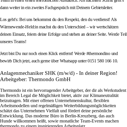
Team in einen ersten telefonischen Austausch. Als nächsten Schritt geht’s
dann weiter in ein zweites Fachgespräch mit Deinem Gebietsleiter.
Los geht's: Bei uns bekommst du den Respekt, den du verdienst! Als
Wärmewende-Held:in machst du den Unterschied – wir wertschätzen
deinen Einsatz, feiern deine Erfolge und stehen an deiner Seite. Werde Teil
unseres Teams!
Jetzt bist Du nur noch einen Klick entfernt! Werde #thermondino und
bewirb Dich jetzt, auch gerne über Whatsapp unter 0151 580 166 10.
Anlagenmechaniker SHK (m/w/d) - In deiner Region!
Arbeitgeber: Thermondo GmbH
Thermondo ist ein hervorragender Arbeitgeber, der dir als Werkstudent
im Bereich Legal die Möglichkeit bietet, aktiv zur Klimaneutralität
beizutragen. Mit einer offenen Unternehmenskultur, flexiblen
Arbeitsmodellen und regelmäßigen Weiterbildungsmöglichkeiten
schätzt das Unternehmen Vielfalt und fördert deine persönliche
Entwicklung. Das moderne Büro in Berlin-Kreuzberg, das auch
Hunde willkommen heißt, sowie monatliche Team-Events machen
thermondo zu einem inspirierenden Arbeitsplatz.