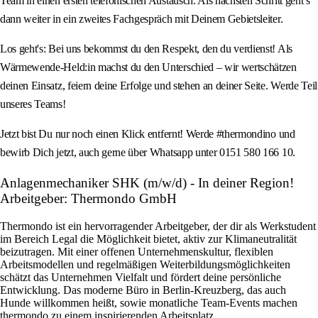
Team in einen ersten telefonischen Austausch. Als nächsten Schritt geht’s
dann weiter in ein zweites Fachgespräch mit Deinem Gebietsleiter.
Los geht's: Bei uns bekommst du den Respekt, den du verdienst! Als
Wärmewende-Held:in machst du den Unterschied – wir wertschätzen
deinen Einsatz, feiern deine Erfolge und stehen an deiner Seite. Werde Teil
unseres Teams!
Jetzt bist Du nur noch einen Klick entfernt! Werde #thermondino und
bewirb Dich jetzt, auch gerne über Whatsapp unter 0151 580 166 10.
Anlagenmechaniker SHK (m/w/d) - In deiner Region!
Arbeitgeber: Thermondo GmbH
Thermondo ist ein hervorragender Arbeitgeber, der dir als Werkstudent
im Bereich Legal die Möglichkeit bietet, aktiv zur Klimaneutralität
beizutragen. Mit einer offenen Unternehmenskultur, flexiblen
Arbeitsmodellen und regelmäßigen Weiterbildungsmöglichkeiten
schätzt das Unternehmen Vielfalt und fördert deine persönliche
Entwicklung. Das moderne Büro in Berlin-Kreuzberg, das auch
Hunde willkommen heißt, sowie monatliche Team-Events machen
thermondo zu einem inspirierenden Arbeitsplatz.