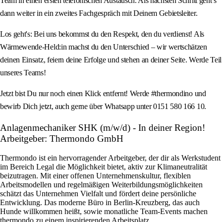
Team in einen ersten telefonischen Austausch. Als nächsten Schritt geht’s
dann weiter in ein zweites Fachgespräch mit Deinem Gebietsleiter.
Los geht's: Bei uns bekommst du den Respekt, den du verdienst! Als
Wärmewende-Held:in machst du den Unterschied – wir wertschätzen
deinen Einsatz, feiern deine Erfolge und stehen an deiner Seite. Werde Teil
unseres Teams!
Jetzt bist Du nur noch einen Klick entfernt! Werde #thermondino und
bewirb Dich jetzt, auch gerne über Whatsapp unter 0151 580 166 10.
Anlagenmechaniker SHK (m/w/d) - In deiner Region!
Arbeitgeber: Thermondo GmbH
Thermondo ist ein hervorragender Arbeitgeber, der dir als Werkstudent
im Bereich Legal die Möglichkeit bietet, aktiv zur Klimaneutralität
beizutragen. Mit einer offenen Unternehmenskultur, flexiblen
Arbeitsmodellen und regelmäßigen Weiterbildungsmöglichkeiten
schätzt das Unternehmen Vielfalt und fördert deine persönliche
Entwicklung. Das moderne Büro in Berlin-Kreuzberg, das auch
Hunde willkommen heißt, sowie monatliche Team-Events machen
thermondo zu einem inspirierenden Arbeitsplatz.