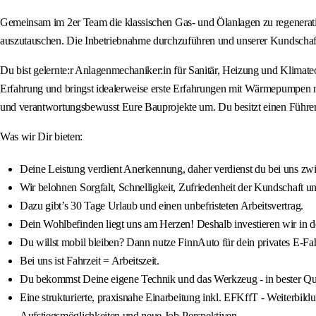
Gemeinsam im 2er Team die klassischen Gas- und Ölanlagen zu regenera
auszutauschen. Die Inbetriebnahme durchzuführen und unserer Kundschaft
Du bist gelernte:r Anlagenmechaniker:in für Sanitär, Heizung und Klimatec
Erfahrung und bringst idealerweise erste Erfahrungen mit Wärmepumpen mi
und verantwortungsbewusst Eure Bauprojekte um. Du besitzt einen Führersc
Was wir Dir bieten:
Deine Leistung verdient Anerkennung, daher verdienst du bei uns z
Wir belohnen Sorgfalt, Schnelligkeit, Zufriedenheit der Kundschaft
Dazu gibt’s 30 Tage Urlaub und einen unbefristeten Arbeitsvertrag.
Dein Wohlbefinden liegt uns am Herzen! Deshalb investieren wir in de
Du willst mobil bleiben? Dann nutze FinnAuto für dein privates E-Fa
Bei uns ist Fahrzeit = Arbeitszeit.
Du bekommst Deine eigene Technik und das Werkzeug - in bester Qua
Eine strukturierte, praxisnahe Einarbeitung inkl. EFKffT - Weiterbil
Aufstiegsmöglichkeiten und neue Job-Perspektiven.