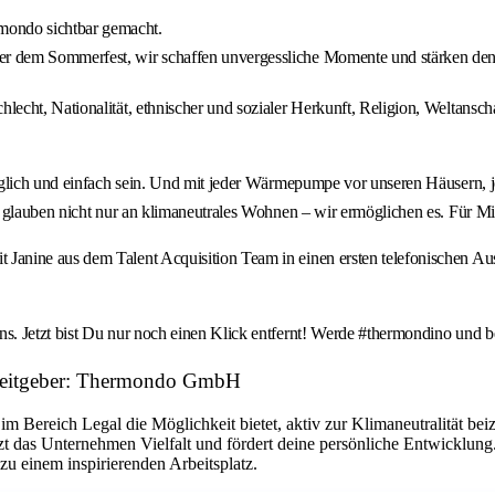
mondo sichtbar gemacht.
der dem Sommerfest, wir schaffen unvergessliche Momente und stärken den
ht, Nationalität, ethnischer und sozialer Herkunft, Religion, Weltanschau
nglich und einfach sein. Und mit jeder Wärmepumpe vor unseren Häusern, 
ir glauben nicht nur an klimaneutrales Wohnen – wir ermöglichen es. Für
ine aus dem Talent Acquisition Team in einen ersten telefonischen Austau
. Jetzt bist Du nur noch einen Klick entfernt! Werde #thermondino und b
beitgeber: Thermondo GmbH
im Bereich Legal die Möglichkeit bietet, aktiv zur Klimaneutralität bei
t das Unternehmen Vielfalt und fördert deine persönliche Entwicklun
 einem inspirierenden Arbeitsplatz.