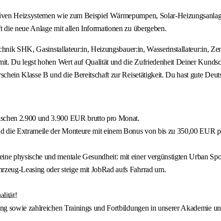
tiven Heizsystemen wie zum Beispiel Wärmepumpen, Solar-Heizungsanlage
 die neue Anlage mit allen Informationen zu übergeben.
hnik SHK, Gasinstallateur:in, Heizungsbauer:in, Wasserinstallateur:in, Zen
t. Du legst hohen Wert auf Qualität und die Zufriedenheit Deiner Kundsch
hein Klasse B und die Bereitschaft zur Reisetätigkeit. Du hast gute Deut
wischen 2.900 und 3.900 EUR brutto pro Monat.
 und die Extrameile der Monteure mit einem Bonus von bis zu 350,00 EUR 
ine physische und mentale Gesundheit: mit einer vergünstigten Urban Sport
hrzeug-Leasing oder steige mit JobRad aufs Fahrrad um.
lität!
dung sowie zahlreichen Trainings und Fortbildungen in unserer Akademie un