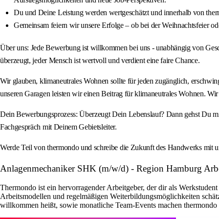
Du und Deine Leistung werden wertgeschätzt und innerhalb von ther
Gemeinsam feiern wir unsere Erfolge – ob bei der Weihnachtsfeier o
Über uns: Jede Bewerbung ist willkommen bei uns - unabhängig von Geschlec
überzeugt, jeder Mensch ist wertvoll und verdient eine faire Chance.
Wir glauben, klimaneutrales Wohnen sollte für jeden zugänglich, erschwi
unseren Garagen leisten wir einen Beitrag für klimaneutrales Wohnen. W
Dein Bewerbungsprozess: Überzeugt Dein Lebenslauf? Dann gehst Du mit Jan
Fachgespräch mit Deinem Gebietsleiter.
Werde Teil von thermondo und schreibe die Zukunft des Handwerks mit uns
Anlagenmechaniker SHK (m/w/d) - Region Hamburg Ar
Thermondo ist ein hervorragender Arbeitgeber, der dir als Werkstudent 
Arbeitsmodellen und regelmäßigen Weiterbildungsmöglichkeiten schätz
willkommen heißt, sowie monatliche Team-Events machen thermondo zu