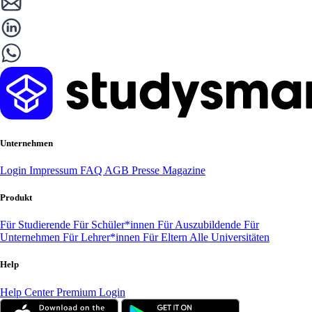
Unternehmen
Login
Impressum
FAQ
AGB
Presse
Magazine
Produkt
Für Studierende
Für Schüler*innen
Für Auszubildende
Für
Unternehmen
Für Lehrer*innen
Für Eltern
Alle Universitäten
Help
Help Center
Premium Login