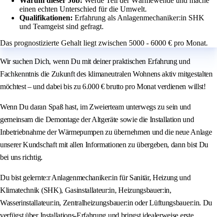
Warum dieser Job:
Werde Teil der Wärmewende und mache
einen echten Unterschied für die Umwelt.
Qualifikationen:
Erfahrung als Anlagenmechaniker:in SHK
und Teamgeist sind gefragt.
Das prognostizierte Gehalt liegt zwischen 5000 - 6000 € pro Monat.
Wir suchen Dich, wenn Du mit deiner praktischen Erfahrung und
Fachkenntnis die Zukunft des klimaneutralen Wohnens aktiv mitgestalten
möchtest – und dabei bis zu 6.000 € brutto pro Monat verdienen willst!
Wenn Du daran Spaß hast, im Zweierteam unterwegs zu sein und
gemeinsam die Demontage der Altgeräte sowie die Installation und
Inbetriebnahme der Wärmepumpen zu übernehmen und die neue Anlage
unserer Kundschaft mit allen Informationen zu übergeben, dann bist Du
bei uns richtig.
Du bist gelernte:r Anlagenmechaniker:in für Sanitär, Heizung und
Klimatechnik (SHK), Gasinstallateur:in, Heizungsbauer:in,
Wasserinstallateur:in, Zentralheizungsbauer:in oder Lüftungsbauer:in. Du
verfügst über Installations-Erfahrung und bringst idealerweise erste